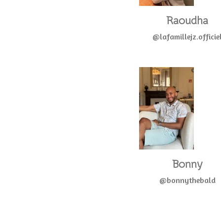
Raoudha
@lafamillejz.officie
Bonny
@bonnythebald