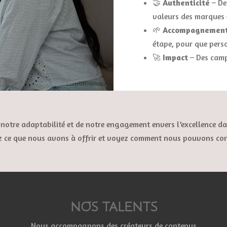
🤝
Authenticité
– De
valeurs des marques e
🌱
Accompagnemen
étape, pour que perso
🚀
Impact
– Des camp
notre adaptabilité et de notre engagement envers l’excellence da
z ce que nous avons à offrir et voyez comment nous pouvons cont
NOS TALENTS
Nous accompagnons des créateurs de contenus