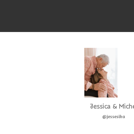
Jessica & Mich
@jessesika