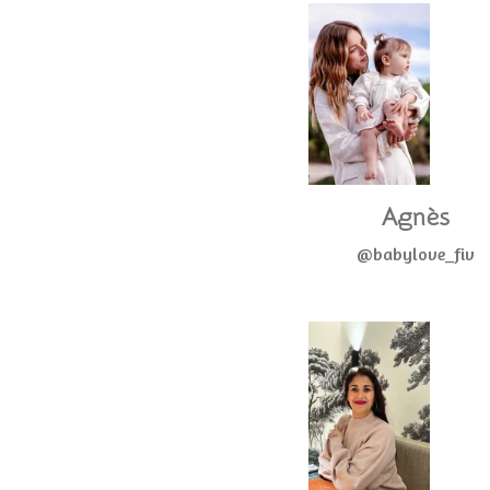
Agnès
@babylove_fiv